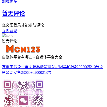
加载更多
暂无评论
您必须登录才能参与评论！
立即登录
暂无评论...
自媒体平台有哪些 - 自媒体平台大全
友链申请
免责声明
隐私政策
网站地图
黑ICP备2022005210号-2
黑公网安备23060302000213号