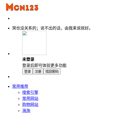
哭也没关系的；说不出的话，由我来说就好。
未登录
登录后即可体验更多功能
登录
注册
找回密码
常用推荐
搜索引擎
常用网站
购物网站
海淘