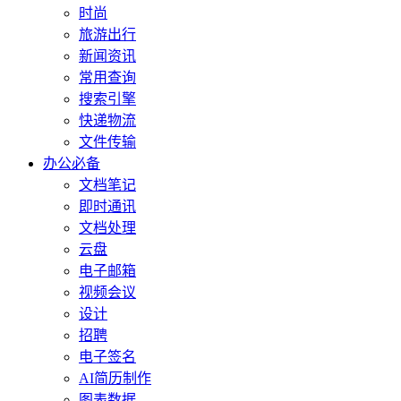
时尚
旅游出行
新闻资讯
常用查询
搜索引擎
快递物流
文件传输
办公必备
文档笔记
即时通讯
文档处理
云盘
电子邮箱
视频会议
设计
招聘
电子签名
AI简历制作
图表数据