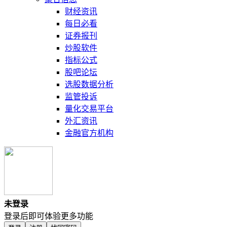
财经资讯
每日必看
证券报刊
炒股软件
指标公式
股吧论坛
选股数据分析
监管投诉
量化交易平台
外汇资讯
金融官方机构
未登录
登录后即可体验更多功能