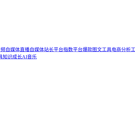
音频自媒体
直播自媒体
站长平台
指数平台
爆款图文工具
电商分析
具
知识成长
AI音乐