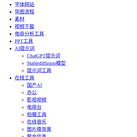
字体网站
导图流程
素材
视频下载
电商分析工具
PPT工具
AI提示词
ChatGPT提示词
Stablediffusion模型
提示词工具
在线工具
国产AI
办公
影视视频
电视台
拍摄工具
在线音乐
图片换背景
聚合信息