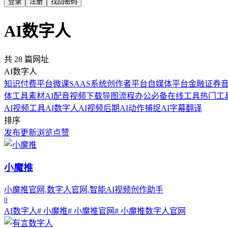
登录
注册
找回密码
AI数字人
共 28 篇网址
AI数字人
知识付费平台
微课SAAS系统
创作者平台
自媒体平台
金融证券
体工具
素材
AI配音
视频下载
导图流程
办公必备
在线工具
热门工
AI视频工具
AI数字人
AI视频后期
AI动作捕捉
AI字幕翻译
排序
发布
更新
浏览
点赞
小魔推
小魔推官网,数字人官网,智能AI视频创作助手
0
AI数字人
# 小魔推
# 小魔推官网
# 小魔推数字人官网