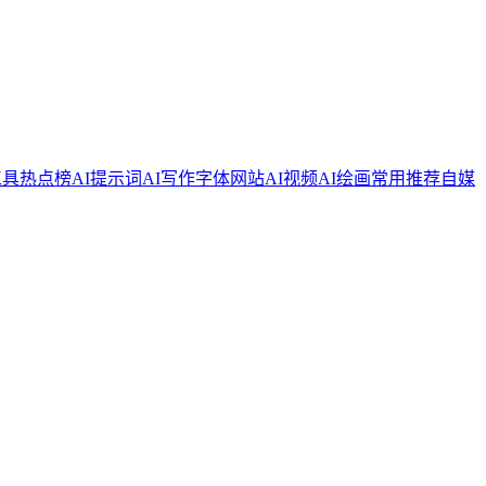
工具
热点榜
AI提示词
AI写作
字体网站
AI视频
AI绘画
常用推荐
自媒