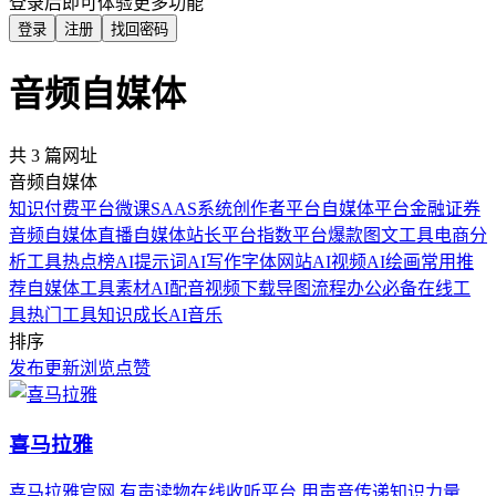
登录后即可体验更多功能
登录
注册
找回密码
音频自媒体
共 3 篇网址
音频自媒体
知识付费平台
微课SAAS系统
创作者平台
自媒体平台
金融证券
音频自媒体
直播自媒体
站长平台
指数平台
爆款图文工具
电商分
析工具
热点榜
AI提示词
AI写作
字体网站
AI视频
AI绘画
常用推
荐
自媒体工具
素材
AI配音
视频下载
导图流程
办公必备
在线工
具
热门工具
知识成长
AI音乐
排序
发布
更新
浏览
点赞
喜马拉雅
喜马拉雅官网,有声读物在线收听平台,用声音传递知识力量