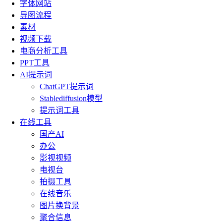
字体网站
导图流程
素材
视频下载
电商分析工具
PPT工具
AI提示词
ChatGPT提示词
Stablediffusion模型
提示词工具
在线工具
国产AI
办公
影视视频
电视台
拍摄工具
在线音乐
图片换背景
聚合信息