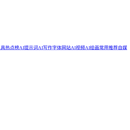
工具
热点榜
AI提示词
AI写作
字体网站
AI视频
AI绘画
常用推荐
自媒