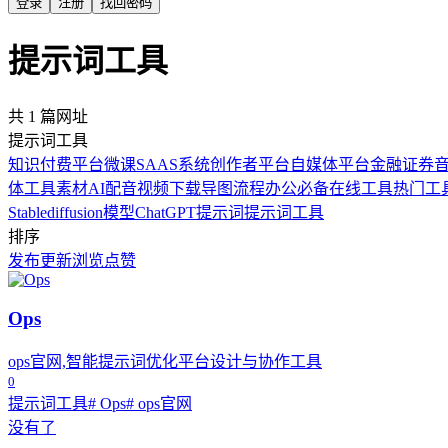
登录
注册
找回密码
提示词工具
共 1 篇网址
提示词工具
知识付费平台
微课SAAS系统
创作者平台
自媒体平台
金融证券
体工具
素材
AI配音
视频下载
导图流程
办公必备
在线工具
热门工
Stablediffusion模型
ChatGPT提示词
提示词工具
排序
发布
更新
浏览
点赞
Ops
ops官网,智能提示词优化平台设计与协作工具
0
提示词工具
# Ops
# ops官网
没有了