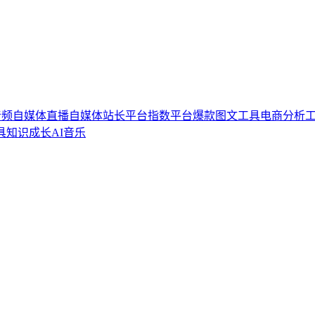
音频自媒体
直播自媒体
站长平台
指数平台
爆款图文工具
电商分析
具
知识成长
AI音乐