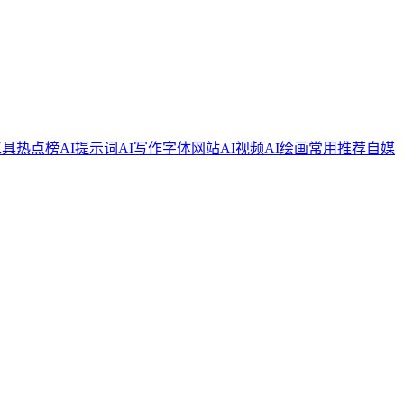
工具
热点榜
AI提示词
AI写作
字体网站
AI视频
AI绘画
常用推荐
自媒