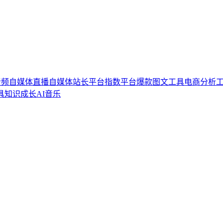
音频自媒体
直播自媒体
站长平台
指数平台
爆款图文工具
电商分析
具
知识成长
AI音乐