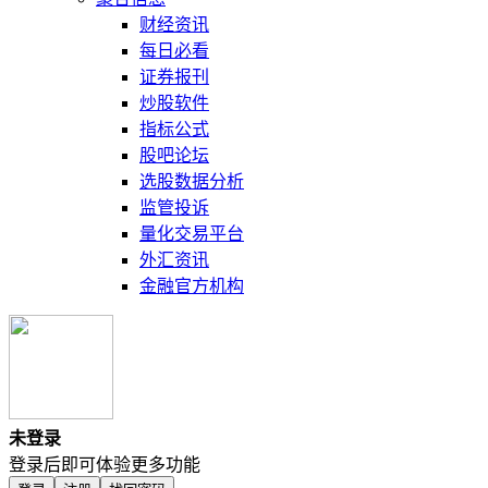
财经资讯
每日必看
证券报刊
炒股软件
指标公式
股吧论坛
选股数据分析
监管投诉
量化交易平台
外汇资讯
金融官方机构
未登录
登录后即可体验更多功能