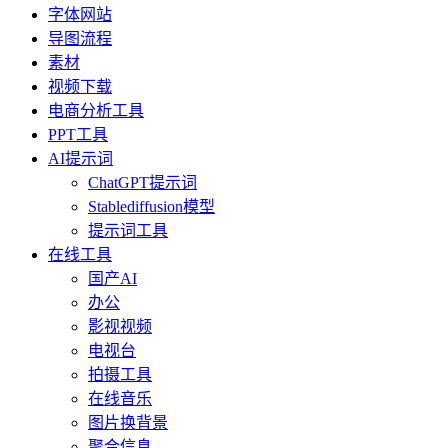
字体网站
导图流程
素材
视频下载
电商分析工具
PPT工具
AI提示词
ChatGPT提示词
Stablediffusion模型
提示词工具
在线工具
国产AI
办公
影视视频
电视台
拍摄工具
在线音乐
图片换背景
聚合信息