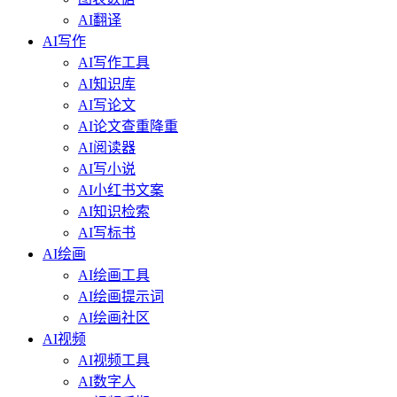
AI翻译
AI写作
AI写作工具
AI知识库
AI写论文
AI论文查重降重
AI阅读器
AI写小说
AI小红书文案
AI知识检索
AI写标书
AI绘画
AI绘画工具
AI绘画提示词
AI绘画社区
AI视频
AI视频工具
AI数字人