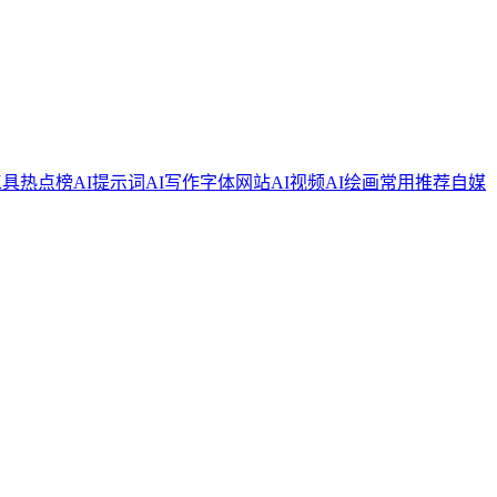
工具
热点榜
AI提示词
AI写作
字体网站
AI视频
AI绘画
常用推荐
自媒