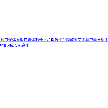
音频自媒体
直播自媒体
站长平台
指数平台
爆款图文工具
电商分析
具
知识成长
AI音乐