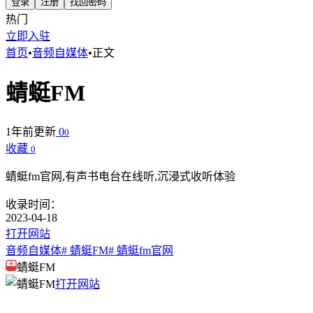
登录
注册
找回密码
热门
立即入驻
首页
•
音频自媒体
•
正文
蜻蜓FM
1年前更新
0
0
收藏
0
蜻蜓fm官网,有声书电台在线听,沉浸式收听体验
收录时间：
2023-04-18
打开网站
音频自媒体
# 蜻蜓FM
# 蜻蜓fm官网
蜻蜓FM
打开网站