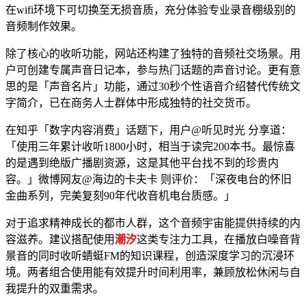
在wifi环境下可切换至无损音质，充分体验专业录音棚级别的
音频制作效果。
除了核心的收听功能，网站还构建了独特的音频社交场景。用
户可创建专属声音日记本，参与热门话题的声音讨论。更有意
思的是「声音名片」功能，通过30秒个性语音介绍替代传统文
字简介，已在商务人士群体中形成独特的社交货币。
在知乎「数字内容消费」话题下，用户@听见时光 分享道：
「使用三年累计收听1800小时，相当于读完200本书。最惊喜
的是遇到绝版广播剧资源，这是其他平台找不到的珍贵内
容。」微博网友@海边的卡夫卡 则评价：「深夜电台的怀旧
金曲系列，完美复刻90年代收音机电台质感。」
对于追求精神成长的都市人群，这个音频宇宙能提供持续的内
容滋养。建议搭配使用
潮汐
这类专注力工具，在播放白噪音背
景音的同时收听蜻蜓FM的知识课程，创造深度学习的沉浸环
境。两者组合使用能有效提升时间利用率，兼顾放松休闲与自
我提升的双重需求。