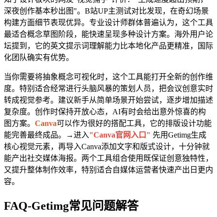
深夜创作基本秒出图"。B站UP主测试对比发现，在奇幻场景
构建方面细节表现优异。专业设计师群体普遍认为，这个工具
最适合概念草图阶段，能快速呈现多种设计方案。海外用户论
坛提到，它的英文提示词理解能力比本地化产品更精准，国际
化团队确实有优势。
当你需要将抽象概念可视化时，这个工具能打开全新的创作维
度。特别适合经常进行头脑风暴的策划人员，把会议创意实时
转成视觉参考。建议新手从简单场景开始尝试，逐步增加描述
复杂度。创作时保持开放心态，AI有时会给出意外惊喜的构
图方案。
Canva
可以作为很好的搭配工具，它的排版设计功能
能完善最终成品。→进入
"Canva官网入口"
先用Getimg生成
核心视觉元素，再导入Canva添加文字和版式设计，十分钟就
能产出社交媒体海报。两个工具组合使用既保证创意独特性，
又提升整体制作效率，特别适合自媒体运营者快速产出日更内
容。
FAQ-Getimg常见问题解答