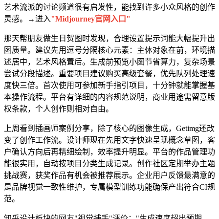
艺术流派的讨论频道很有启发性，能找到许多小众风格的创作
灵感。→进入
"Midjourney官网入口"
那天帮朋友做生日贺图时发现，合理设置提示词能大幅提升出
图质量。建议先用逗号分隔核心元素：主体对象在前，环境描
述居中，艺术风格置后。生成前预览小图节省算力，复杂场景
尝试分段描述。重要项目建议购买高级套餐，优先队列处理速
度快三倍。首次使用可参加新手指引项目，十分钟就能掌握基
本操作流程。平台有详细的内容规范说明，商业用途需留意版
权条款，个人创作则相对自由。
上周看到插画师案例分享，除了核心的图像生成，Getimg还改
变了创作工作流。设计师现在先用文字快速呈现概念草图，客
户确认方向后再精细绘制，效率提升明显。平台的作品管理功
能很实用，自动按项目分类生成记录。创作社区定期举办主题
挑战赛，获奖作品有机会被推荐展示。企业用户反馈最满意的
是品牌视觉一致性维护，专属模型训练功能确保产出符合CI规
范。
知乎设计板块的网友"视觉捕手"评价："生成速度超出预期，