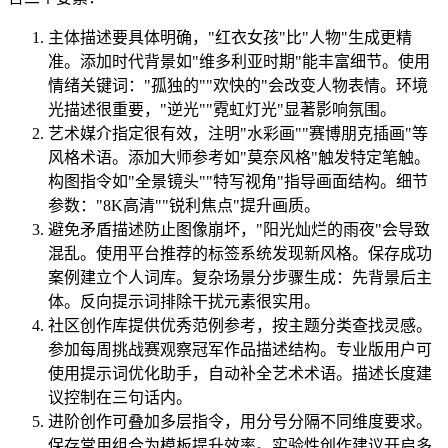
主体描述要具体明确，"红衣女孩"比"人物"生成更精
准。添加时代背景如"维多利亚时期"能丰富细节。使用
情绪关键词："孤独的""欢快的"会改变人物表情。环境
光描述很重要，"逆光""霓虹灯光"显著影响氛围。
艺术媒介指定很有效，注明"水彩画""赛博朋克插画"等
风格术语。添加大师参考如"莫奈风格"触发特定笔触。
构图指令如"全景镜头""特写视角"指导画面结构。细节
参数："8K高清""锐利焦点"提升画质。
避免矛盾描述防止图像崩坏，"阳光灿烂的雨夜"会导致
混乱。使用平台推荐的标签系统发现新风格。保存成功
案例建立个人词库。复杂场景分步骤生成：先背景后主
体。反向提示词排除干扰元素很实用。
社区创作库提供优秀范例参考，按主题分类查找灵感。
参加每周挑战赛观察冠军作品描述结构。专业版用户可
使用提示词优化助手，自动补全艺术术语。描述长度建
议控制在三句话内。
进阶创作可叠加多层指令，用分号分隔不同维度要求。
保存常用组合为模板提升效率。实验性创作建议开启多