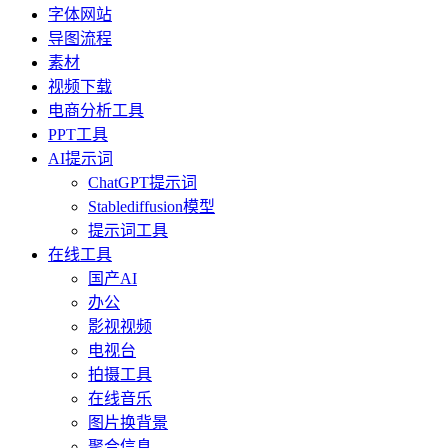
字体网站
导图流程
素材
视频下载
电商分析工具
PPT工具
AI提示词
ChatGPT提示词
Stablediffusion模型
提示词工具
在线工具
国产AI
办公
影视视频
电视台
拍摄工具
在线音乐
图片换背景
聚合信息