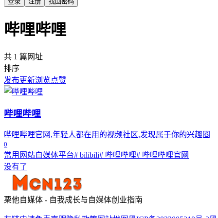
登录
注册
找回密码
哔哩哔哩
共 1 篇网址
排序
发布
更新
浏览
点赞
哔哩哔哩
哔哩哔哩官网,年轻人都在用的视频社区,发现属于你的兴趣圈
0
常用网站
自媒体平台
# bilibili
# 哔哩哔哩
# 哔哩哔哩官网
没有了
栗他自媒体 - 自我成长与自媒体创业指南