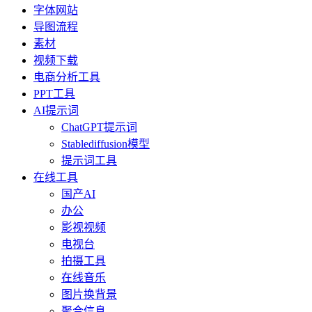
字体网站
导图流程
素材
视频下载
电商分析工具
PPT工具
AI提示词
ChatGPT提示词
Stablediffusion模型
提示词工具
在线工具
国产AI
办公
影视视频
电视台
拍摄工具
在线音乐
图片换背景
聚合信息