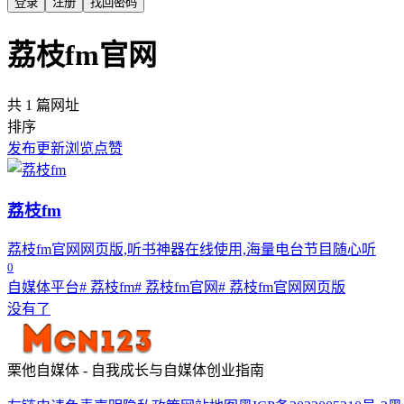
登录
注册
找回密码
荔枝fm官网
共 1 篇网址
排序
发布
更新
浏览
点赞
荔枝fm
荔枝fm官网网页版,听书神器在线使用,海量电台节目随心听
0
自媒体平台
# 荔枝fm
# 荔枝fm官网
# 荔枝fm官网网页版
没有了
栗他自媒体 - 自我成长与自媒体创业指南