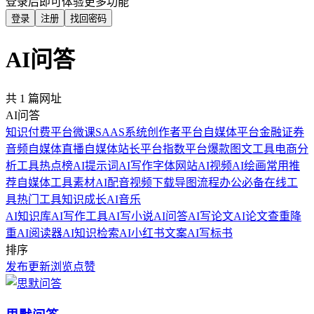
登录后即可体验更多功能
登录
注册
找回密码
AI问答
共 1 篇网址
AI问答
知识付费平台
微课SAAS系统
创作者平台
自媒体平台
金融证券
音频自媒体
直播自媒体
站长平台
指数平台
爆款图文工具
电商分
析工具
热点榜
AI提示词
AI写作
字体网站
AI视频
AI绘画
常用推
荐
自媒体工具
素材
AI配音
视频下载
导图流程
办公必备
在线工
具
热门工具
知识成长
AI音乐
AI知识库
AI写作工具
AI写小说
AI问答
AI写论文
AI论文查重降
重
AI阅读器
AI知识检索
AI小红书文案
AI写标书
排序
发布
更新
浏览
点赞