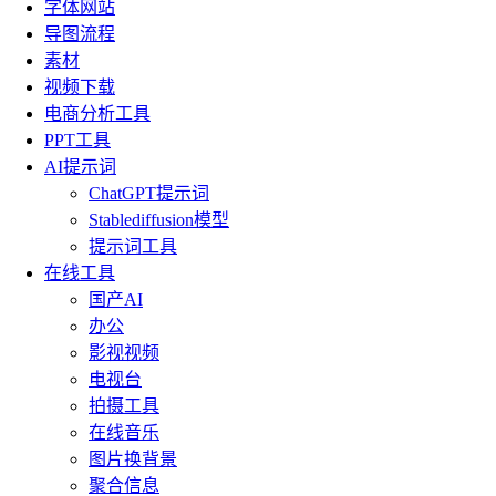
字体网站
导图流程
素材
视频下载
电商分析工具
PPT工具
AI提示词
ChatGPT提示词
Stablediffusion模型
提示词工具
在线工具
国产AI
办公
影视视频
电视台
拍摄工具
在线音乐
图片换背景
聚合信息