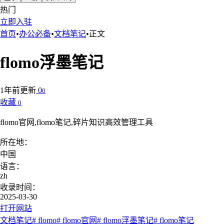
热门
立即入驻
首页
•
办公必备
•
文档笔记
•
正文
flomo浮墨笔记
1年前更新
0
0
收藏
0
flomo官网,flomo笔记,碎片知识高效管理工具
所在地：
中国
语言：
zh
收录时间：
2025-03-30
打开网站
文档笔记
# flomo
# flomo官网
# flomo浮墨笔记
# flomo笔记