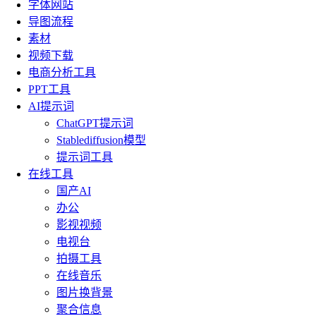
字体网站
导图流程
素材
视频下载
电商分析工具
PPT工具
AI提示词
ChatGPT提示词
Stablediffusion模型
提示词工具
在线工具
国产AI
办公
影视视频
电视台
拍摄工具
在线音乐
图片换背景
聚合信息