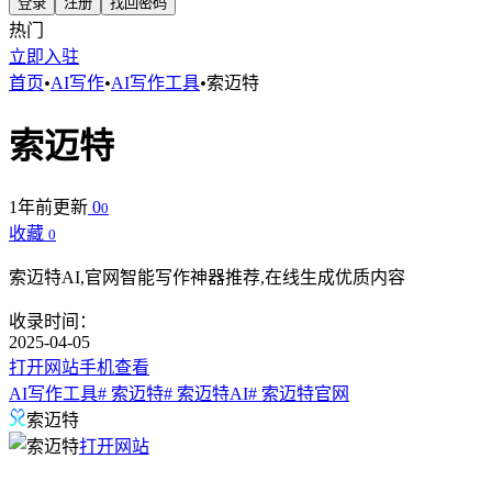
登录
注册
找回密码
热门
立即入驻
首页
•
AI写作
•
AI写作工具
•
索迈特
索迈特
1年前更新
0
0
收藏
0
索迈特AI,官网智能写作神器推荐,在线生成优质内容
收录时间：
2025-04-05
打开网站
手机查看
AI写作工具
# 索迈特
# 索迈特AI
# 索迈特官网
索迈特
打开网站