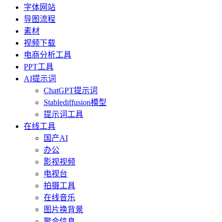
字体网站
导图流程
素材
视频下载
电商分析工具
PPT工具
AI提示词
ChatGPT提示词
Stablediffusion模型
提示词工具
在线工具
国产AI
办公
影视视频
电视台
拍摄工具
在线音乐
图片换背景
聚合信息