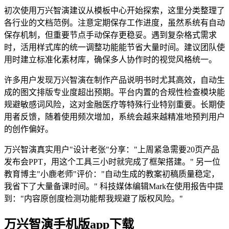
初次使用万兴智演建议从模板中心开始探索，这里分类整理了
各行业的文档范例。注意定期保存工作进度，虽然系统有自动
保存机制，但重要节点手动保存更稳妥。遇到复杂格式需求
时，活用样式库的统一调整功能能节省大量时间。建议团队使
用时建立标准化素材库，确保多人协作时的视觉风格统一。
许多用户发现万兴智演在制作产品说明书时尤其高效，自动生
成的图文排版专业度超出预期。平台内置的合规性检查模块能
规避敏感词风险，这对金融医疗等特殊行业特别重要。长期使
用者反馈，随着使用频次增加，系统会越来越精准地预判用户
的创作偏好。
万兴智演真实用户"设计老张"分享："上周紧急需要20页产品
发布会PPT，用这个工具三小时就完成了框架搭建。" 另一位
教育博主"小鹿老师"评价："自动生成的教案初稿质量稳定，
我省下了大量备课时间。" 科技媒体编辑Mark在使用报告中提
到："内容原创度检测功能帮我规避了版权风险。"
万兴智演手机版app下载