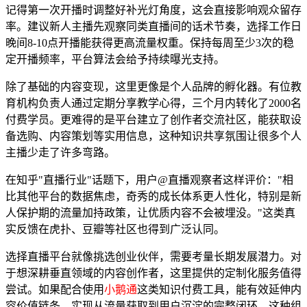
记得第一次开播时调整好补光灯角度，这会直接影响观众留存
率。建议新人主播先观察同类直播间的话术节奏，选择工作日
晚间8-10点开播能获得更高流量权重。保持每周至少3次的稳
定开播频率，平台算法会给予持续曝光支持。
除了基础的内容变现，这里更像是个人品牌的孵化器。有位教
育机构负责人通过定期分享教学心得，三个月内转化了2000名
付费学员。更难得的是平台建立了创作者交流社区，能获取设
备选购、内容策划等实用信息，这种知识共享氛围让很多个人
主播少走了许多弯路。
在知乎"直播行业"话题下，用户@直播观察者这样评价："相
比其他平台的数据焦虑，奇秀的成长体系更人性化，特别是新
人保护期的流量加持政策，让优质内容不会被埋没。"这类真
实反馈在虎扑、豆瓣等社区也得到广泛认同。
选择直播平台就像挑选创业伙伴，需要考量长期发展潜力。对
于想深耕垂直领域的内容创作者，这里提供的定制化服务值得
尝试。如果配合使用
小鹅通
这类知识付费工具，能有效延伸内
容价值链条，实现从流量获取到用户沉淀的完整闭环，这种组