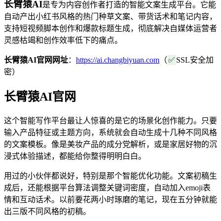
长臂猿AI
是专为内容创作者打造的智能文案生成平台。它能
自动产出小红书风格的热门种草文案、带货话术和笔记内容，
支持短视频脚本创作和爆款标题生成，彻底解决自媒体运营者
灵感枯竭和创作效率低下的痛点。
长臂猿AI官网网址
：
https://ai.changbiyuan.com
（
✅
SSL安全加
密）
长臂猿AI官网
这个智能写作平台最让人惊喜的是它的场景化创作能力。只要
输入产品特征或主题方向，系统就会自动生成十几种不同风格
的文案模板。像是美妆产品的成分党解析，或是家居好物的沉
浸式体验描述，都能给你整得明明白白。
用过的小伙伴都说好，特别是那个智能优化功能。文案初稿生
成后，还能根据平台算法调整关键词密度，自动加入emoji表
情和互动话术。以前要花两小时琢磨的笔记，现在五分钟就能
出三版不同风格的初稿。