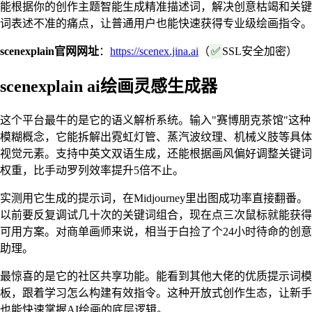
能根据你的创作主题智能生成精准描述词，解决创意枯竭和关键
词表述不准的痛点，让普通用户也能快速获得专业级绘画指令。
scenexplain官网网址
：
https://scenex.jina.ai
（
✅
SSL安全加密）
scenexplain ai绘画灵感生成器
这个平台最牛的是它的语义解析系统。输入"赛博朋克茶馆"这种
模糊概念，它能拆解出霓虹灯管、蒸汽波纹理、机械义肢等具体
视觉元素。支持中英文双语生成，还能根据画风偏好调整关键词
权重，比手动罗列效率提升5倍不止。
实测用它生成的提示词，在Midjourney里出图成功率直接翻番。
以前要反复调试几十次的关键词组合，现在点三次鼠标就能获得
可用方案。对商单画师来说，相当于白捡了个24小时待命的创意
助理。
最惊喜的是它的社区共享功能。能看到其他大佬的优质提示词模
板，跟着学习怎么构建有效指令。这种开放式创作生态，让新手
也能快速掌握AI绘画的底层逻辑。