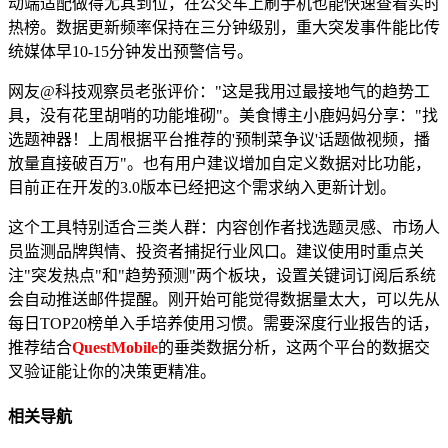
动端适配做得尤其到位，在公交车上刷手机也能快速查看实时
热榜。数据更新频率保持在三分钟级别，重大突发事件能比传
统媒体早10-15分钟发出预警信号。
网友@科技观察员老张评价："这是我用过最接地气的趋势工
具，没有花里胡哨的功能堆砌"。美食博主小鹿妈妈分享："找
选题神器！上周根据平台推荐的'预制菜争议'话题做视频，播
放量直接破百万"。也有用户建议增加自定义数据对比功能，
目前正在开发的3.0版本已经把这个需求纳入更新计划。
这个工具特别适合三类人群：内容创作者找选题灵感、市场人
员监测品牌舆情、投资者捕捉行业风口。建议使用时重点关
注"突发热点"和"趋势预测"两个板块，设置关键词订阅后系统
会自动推送邮件提醒。刚开始可能觉得数据量太大，可以先从
每日TOP20榜单入手培养使用习惯。需要深度行业报告的话，
推荐结合
QuestMobile
的垂类数据分析，这两个平台的数据交
叉验证能让你的决策更精准。
相关导航