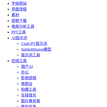
字体网站
导图流程
素材
视频下载
电商分析工具
PPT工具
AI提示词
ChatGPT提示词
Stablediffusion模型
提示词工具
在线工具
国产AI
办公
影视视频
电视台
拍摄工具
在线音乐
图片换背景
聚合信息