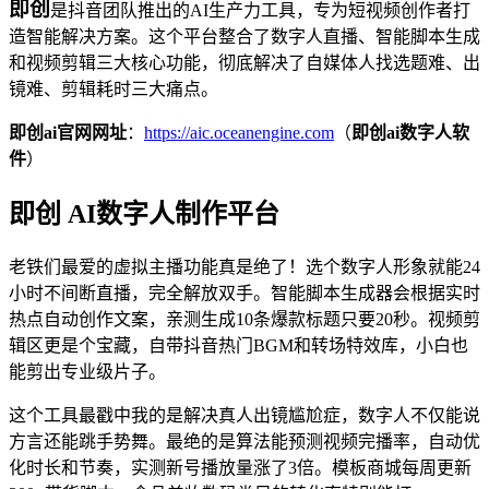
即创
是抖音团队推出的AI生产力工具，专为短视频创作者打
造智能解决方案。这个平台整合了数字人直播、智能脚本生成
和视频剪辑三大核心功能，彻底解决了自媒体人找选题难、出
镜难、剪辑耗时三大痛点。
即创ai官网网址
：
https://aic.oceanengine.com
（
即创ai数字人软
件
）
即创 AI数字人制作平台
老铁们最爱的虚拟主播功能真是绝了！选个数字人形象就能24
小时不间断直播，完全解放双手。智能脚本生成器会根据实时
热点自动创作文案，亲测生成10条爆款标题只要20秒。视频剪
辑区更是个宝藏，自带抖音热门BGM和转场特效库，小白也
能剪出专业级片子。
这个工具最戳中我的是解决真人出镜尴尬症，数字人不仅能说
方言还能跳手势舞。最绝的是算法能预测视频完播率，自动优
化时长和节奏，实测新号播放量涨了3倍。模板商城每周更新