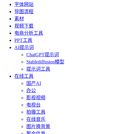
字体网站
导图流程
素材
视频下载
电商分析工具
PPT工具
AI提示词
ChatGPT提示词
Stablediffusion模型
提示词工具
在线工具
国产AI
办公
影视视频
电视台
拍摄工具
在线音乐
图片换背景
聚合信息