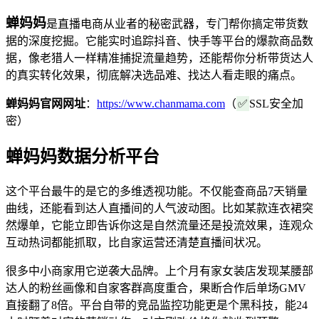
蝉妈妈
是直播电商从业者的秘密武器，专门帮你搞定带货数
据的深度挖掘。它能实时追踪抖音、快手等平台的爆款商品数
据，像老猎人一样精准捕捉流量趋势，还能帮你分析带货达人
的真实转化效果，彻底解决选品难、找达人看走眼的痛点。
蝉妈妈官网网址
：
https://www.chanmama.com
（
✅
SSL安全加
密）
蝉妈妈数据分析平台
这个平台最牛的是它的多维透视功能。不仅能查商品7天销量
曲线，还能看到达人直播间的人气波动图。比如某款连衣裙突
然爆单，它能立即告诉你这是自然流量还是投流效果，连观众
互动热词都能抓取，比自家运营还清楚直播间状况。
很多中小商家用它逆袭大品牌。上个月有家女装店发现某腰部
达人的粉丝画像和自家客群高度重合，果断合作后单场GMV
直接翻了8倍。平台自带的竞品监控功能更是个黑科技，能24