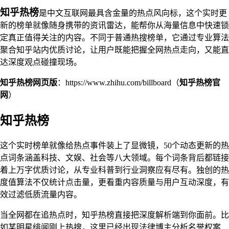
知乎热榜
是中文互联网最具含金量的热点风向标，这个实时更
新的榜单就像随身携带的资讯雷达，能帮你从海量信息中快速锁
定真正值得关注的内容。不同于普通热搜榜单，它通过专业算法
聚合知乎站内优质讨论，让用户既能把握全网热点走向，又能直
达深度观点碰撞现场。
知乎热榜网页版
：https://www.zhihu.com/billboard（
知乎热榜官
网
）
知乎热榜
这个实时榜单就像给热点事件装上了显微镜，50个动态更新的热
点词条涵盖科技、文娱、社会等八大领域。每个词条背后都链接
着上万字优质讨论，从专业科普到行业洞察应有尽有。独创的热
度值算法不仅统计点击量，更看重内容质量与用户互动深度，有
效过滤低质流量内容。
当全网都在追热点时，知乎热榜直接把深度解析端到你面前。比
如某明星绯闻刚上热搜，这里已经出现法律博主分析名誉权案