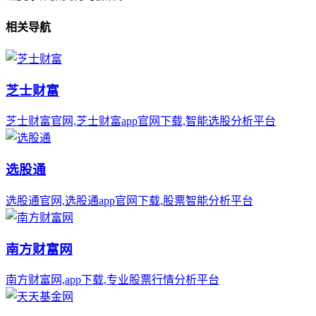
相关导航
芝士财富
芝士财富官网,芝士财富app官网下载,智能选股分析平台
选股通
选股通官网,选股通app官网下载,股票智能分析平台
南方财富网
南方财富网,app下载,专业股票行情分析平台