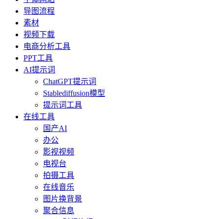
导图流程
素材
视频下载
电商分析工具
PPT工具
AI提示词
ChatGPT提示词
Stablediffusion模型
提示词工具
在线工具
国产AI
办公
影视视频
电视台
拍摄工具
在线音乐
图片换背景
聚合信息