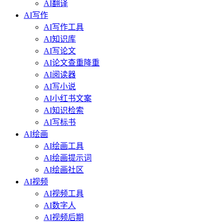
AI翻译
AI写作
AI写作工具
AI知识库
AI写论文
AI论文查重降重
AI阅读器
AI写小说
AI小红书文案
AI知识检索
AI写标书
AI绘画
AI绘画工具
AI绘画提示词
AI绘画社区
AI视频
AI视频工具
AI数字人
AI视频后期