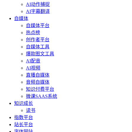
AI动作捕捉
AI字幕翻译
自媒体
自媒体平台
热点榜
创作者平台
自媒体工具
爆款图文工具
AI配音
AI视频
直播自媒体
音频自媒体
知识付费平台
微课SAAS系统
知识成长
读书
指数平台
站长平台
字体网站