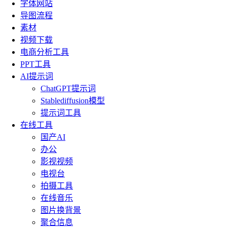
字体网站
导图流程
素材
视频下载
电商分析工具
PPT工具
AI提示词
ChatGPT提示词
Stablediffusion模型
提示词工具
在线工具
国产AI
办公
影视视频
电视台
拍摄工具
在线音乐
图片换背景
聚合信息