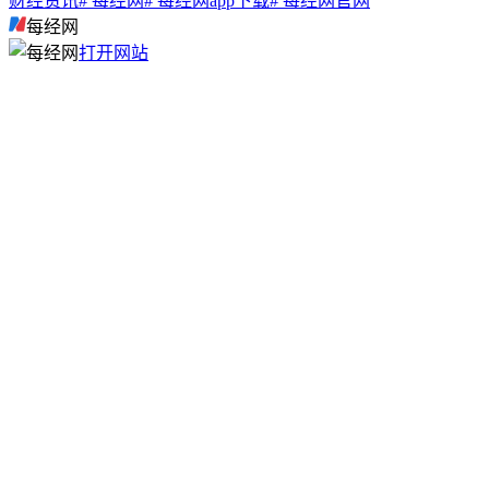
财经资讯
# 每经网
# 每经网app下载
# 每经网官网
每经网
打开网站