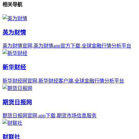
相关导航
英为财情
英为财情官网,英为财情app官方下载,全球金融行情分析平台
新华财经
新华财经网官网,新华财经客户端,全球金融行情分析平台
期货日报网
期货日报网官网,app下载,期货市场信息服务
财联社