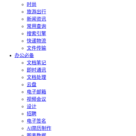
时尚
旅游出行
新闻资讯
常用查询
搜索引擎
快递物流
文件传输
办公必备
文档笔记
即时通讯
文档处理
云盘
电子邮箱
视频会议
设计
招聘
电子签名
AI简历制作
图表数据