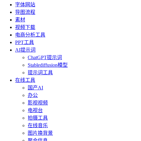
字体网站
导图流程
素材
视频下载
电商分析工具
PPT工具
AI提示词
ChatGPT提示词
Stablediffusion模型
提示词工具
在线工具
国产AI
办公
影视视频
电视台
拍摄工具
在线音乐
图片换背景
聚合信息