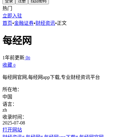
登录
注册
找回密码
热门
立即入驻
首页
•
金融证券
•
财经资讯
•
正文
每经网
1年前更新
0
0
收藏
0
每经网官网,每经网app下载,专业财经资讯平台
所在地：
中国
语言：
zh
收录时间：
2025-07-08
打开网站