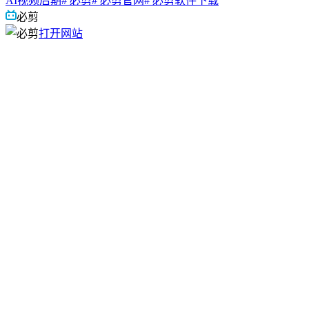
AI视频后期
# 必剪
# 必剪官网
# 必剪软件下载
必剪
打开网站