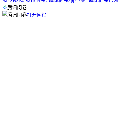
图表数据
# 腾讯问卷
# 腾讯问卷app下载
# 腾讯问卷官网
腾讯问卷
打开网站