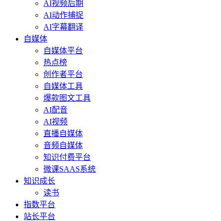
AI视频后期
AI动作捕捉
AI字幕翻译
自媒体
自媒体平台
热点榜
创作者平台
自媒体工具
爆款图文工具
AI配音
AI视频
直播自媒体
音频自媒体
知识付费平台
微课SAAS系统
知识成长
读书
指数平台
站长平台