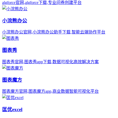
algforce官网,algforce下载,专业问卷创建平台
小浣熊办公
小浣熊办公官网,小浣熊办公助手下载,智能云端协作平台
图表秀
图表秀官网,图表秀app下载,数据可视化高效解决方案
图表魔方
图表魔方官网,图表魔方app,商业数据智能可视化平台
匡优excel