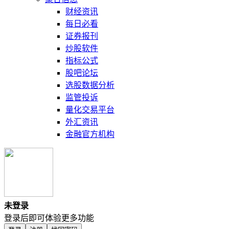
财经资讯
每日必看
证券报刊
炒股软件
指标公式
股吧论坛
选股数据分析
监管投诉
量化交易平台
外汇资讯
金融官方机构
未登录
登录后即可体验更多功能