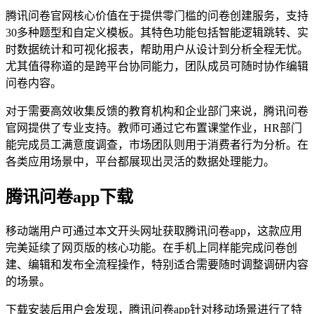
腾讯问卷官网核心价值在于提供零门槛的问卷创建服务，支持
30多种题型和自定义模板。其特色功能包括智能逻辑跳转、实
时数据统计和可视化报表，帮助用户从设计到分析全程无忧。
尤其值得称道的是跨平台协同能力，团队成员可随时协作编辑
问卷内容。
对于需要高效收集反馈的教育机构和企业部门来说，腾讯问卷
官网提供了专业支持。教师可通过它布置课堂作业，HR部门
能完成员工满意度调查，市场团队则用于消费者行为分析。在
各类应用场景中，平台都展现出灵活的数据处理能力。
腾讯问卷app下载
移动端用户可通过本文开头网址获取腾讯问卷app，这款应用
完美延续了网页版的核心功能。在手机上同样能完成问卷创
建、编辑和发布全流程操作，特别适合需要随时调整调研内容
的场景。
下载安装后用户会发现，腾讯问卷app针对移动场景进行了特