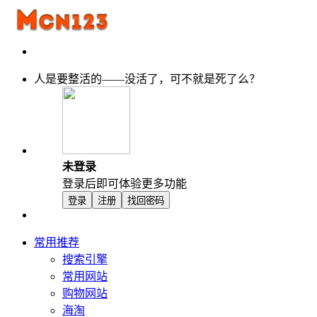
人是要整活的——没活了，可不就是死了么？
未登录
登录后即可体验更多功能
登录
注册
找回密码
常用推荐
搜索引擎
常用网站
购物网站
海淘