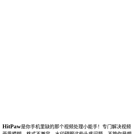
HitPaw
是你手机里缺的那个视频处理小能手！专门解决视频
画质模糊、格式不兼容、水印碍眼这些头疼问题。不管你是想