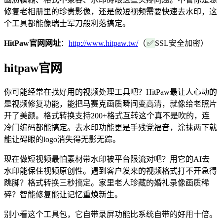
修复老相册里的珍贵影像，还是做短视频需要快速去水印，这
个工具都能像瑞士军刀般利落搞定。
HitPaw官网网址
：
http://www.hitpaw.tw/
（
✅
SSL安全加密）
hitpaw官网
你可能经常在找好用的视频处理工具吧？HitPaw最让人心动的
是视频修复功能，能把马赛克画质瞬间变高清，就像给老照片
开了美颜。格式转换支持200+格式互转这个真不是吹的，连
冷门编码都能搞定。去水印功能更是手残党福音，涂抹两下就
能让碍眼的logo消失得无影无踪。
现在做短视频最怕素材带水印被平台限流对吧？用它的AI去
水印能保住视频原创性。遇到客户发来的视频格式打不开急得
跳脚？格式转换三秒搞定。家里老人珍藏的婚礼录像画质稀
碎？智能修复能让记忆重焕新生。
别小看这个工具包，它自带录屏功能比系统自带的好用十倍。