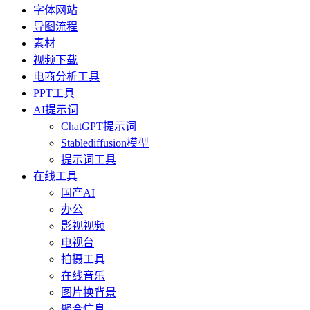
字体网站
导图流程
素材
视频下载
电商分析工具
PPT工具
AI提示词
ChatGPT提示词
Stablediffusion模型
提示词工具
在线工具
国产AI
办公
影视视频
电视台
拍摄工具
在线音乐
图片换背景
聚合信息