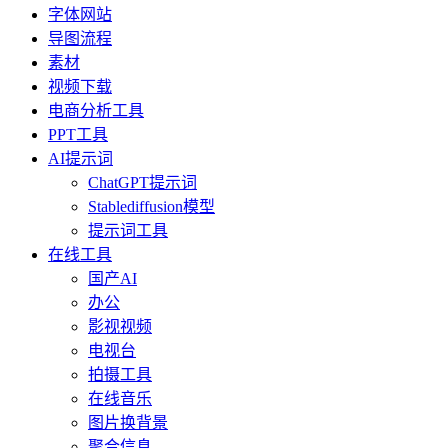
字体网站
导图流程
素材
视频下载
电商分析工具
PPT工具
AI提示词
ChatGPT提示词
Stablediffusion模型
提示词工具
在线工具
国产AI
办公
影视视频
电视台
拍摄工具
在线音乐
图片换背景
聚合信息