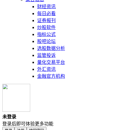
财经资讯
每日必看
证券报刊
炒股软件
指标公式
股吧论坛
选股数据分析
监管投诉
量化交易平台
外汇资讯
金融官方机构
未登录
登录后即可体验更多功能