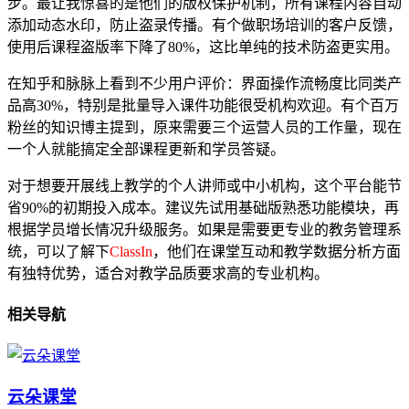
步。最让我惊喜的是他们的版权保护机制，所有课程内容自动
添加动态水印，防止盗录传播。有个做职场培训的客户反馈，
使用后课程盗版率下降了80%，这比单纯的技术防盗更实用。
在知乎和脉脉上看到不少用户评价：界面操作流畅度比同类产
品高30%，特别是批量导入课件功能很受机构欢迎。有个百万
粉丝的知识博主提到，原来需要三个运营人员的工作量，现在
一个人就能搞定全部课程更新和学员答疑。
对于想要开展线上教学的个人讲师或中小机构，这个平台能节
省90%的初期投入成本。建议先试用基础版熟悉功能模块，再
根据学员增长情况升级服务。如果是需要更专业的教务管理系
统，可以了解下
ClassIn
，他们在课堂互动和教学数据分析方面
有独特优势，适合对教学品质要求高的专业机构。
相关导航
云朵课堂