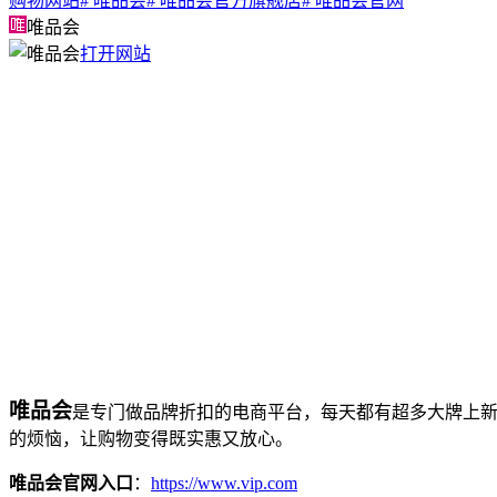
购物网站
# 唯品会
# 唯品会官方旗舰店
# 唯品会官网
唯品会
打开网站
唯品会
是专门做品牌折扣的电商平台，每天都有超多大牌上
的烦恼，让购物变得既实惠又放心。
唯品会官网入口
：
https://www.vip.com