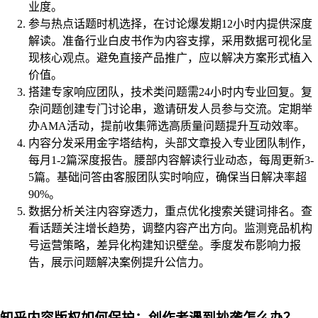
业度。
参与热点话题时机选择，在讨论爆发期12小时内提供深度
解读。准备行业白皮书作为内容支撑，采用数据可视化呈
现核心观点。避免直接产品推广，应以解决方案形式植入
价值。
搭建专家响应团队，技术类问题需24小时内专业回复。复
杂问题创建专门讨论串，邀请研发人员参与交流。定期举
办AMA活动，提前收集筛选高质量问题提升互动效率。
内容分发采用金字塔结构，头部文章投入专业团队制作，
每月1-2篇深度报告。腰部内容解读行业动态，每周更新3-
5篇。基础问答由客服团队实时响应，确保当日解决率超
90%。
数据分析关注内容穿透力，重点优化搜索关键词排名。查
看话题关注增长趋势，调整内容产出方向。监测竞品机构
号运营策略，差异化构建知识壁垒。季度发布影响力报
告，展示问题解决案例提升公信力。
知乎内容版权如何保护：创作者遇到抄袭怎么办？