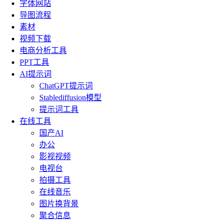
字体网站
导图流程
素材
视频下载
电商分析工具
PPT工具
AI提示词
ChatGPT提示词
Stablediffusion模型
提示词工具
在线工具
国产AI
办公
影视视频
电视台
拍摄工具
在线音乐
图片换背景
聚合信息