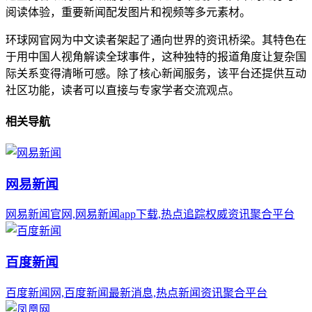
阅读体验，重要新闻配发图片和视频等多元素材。
环球网官网为中文读者架起了通向世界的资讯桥梁。其特色在
于用中国人视角解读全球事件，这种独特的报道角度让复杂国
际关系变得清晰可感。除了核心新闻服务，该平台还提供互动
社区功能，读者可以直接与专家学者交流观点。
相关导航
网易新闻
网易新闻官网,网易新闻app下载,热点追踪权威资讯聚合平台
百度新闻
百度新闻网,百度新闻最新消息,热点新闻资讯聚合平台