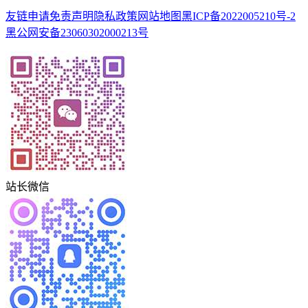
友链申请
免责声明
隐私政策
网站地图
黑ICP备2022005210号-2
黑公网安备23060302000213号
站长微信