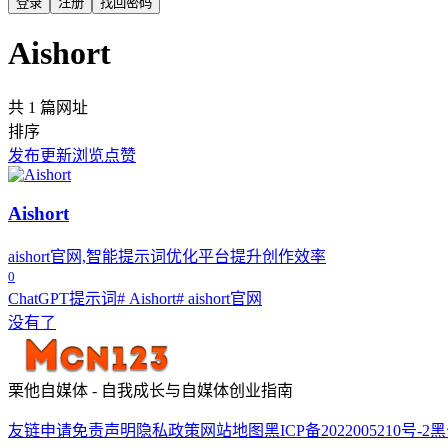
登录
注册
找回密码
Aishort
共 1 篇网址
排序
发布
更新
浏览
点赞
Aishort
aishort官网,智能提示词优化平台提升创作效率
0
ChatGPT提示词
# Aishort
# aishort官网
没有了
栗他自媒体 - 自我成长与自媒体创业指南
友链申请
免责声明
隐私政策
网站地图
黑ICP备2022005210号-2
黑