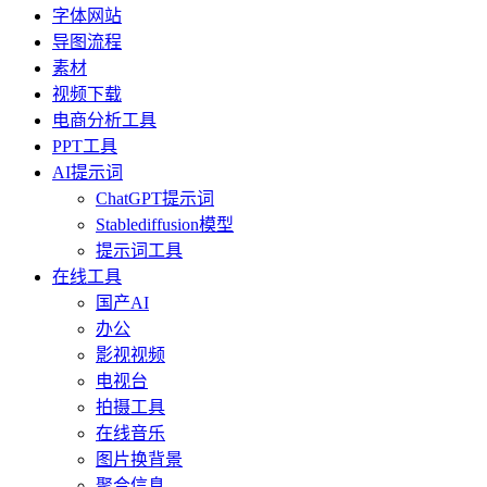
字体网站
导图流程
素材
视频下载
电商分析工具
PPT工具
AI提示词
ChatGPT提示词
Stablediffusion模型
提示词工具
在线工具
国产AI
办公
影视视频
电视台
拍摄工具
在线音乐
图片换背景
聚合信息