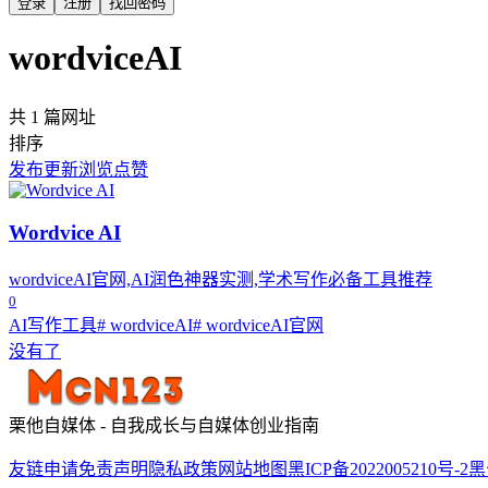
登录
注册
找回密码
wordviceAI
共 1 篇网址
排序
发布
更新
浏览
点赞
Wordvice AI
wordviceAI官网,AI润色神器实测,学术写作必备工具推荐
0
AI写作工具
# wordviceAI
# wordviceAI官网
没有了
栗他自媒体 - 自我成长与自媒体创业指南
友链申请
免责声明
隐私政策
网站地图
黑ICP备2022005210号-2
黑