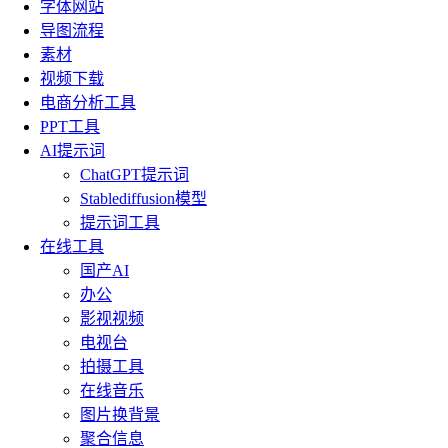
字体网站
导图流程
素材
视频下载
电商分析工具
PPT工具
AI提示词
ChatGPT提示词
Stablediffusion模型
提示词工具
在线工具
国产AI
办公
影视视频
电视台
拍摄工具
在线音乐
图片换背景
聚合信息