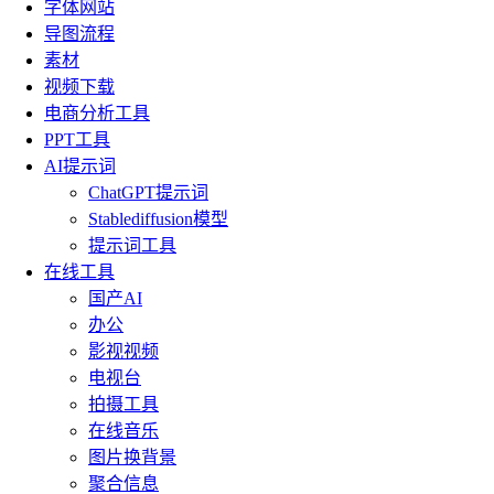
字体网站
导图流程
素材
视频下载
电商分析工具
PPT工具
AI提示词
ChatGPT提示词
Stablediffusion模型
提示词工具
在线工具
国产AI
办公
影视视频
电视台
拍摄工具
在线音乐
图片换背景
聚合信息