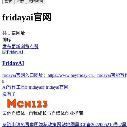
登录
注册
找回密码
fridayai官网
共 1 篇网址
排序
发布
更新
浏览
点赞
FridayAI
fridayai官网入口网址：https://www.heyfrida
0
AI写作工具
# fridayai
# fridayai官网
没有了
栗他自媒体 - 自我成长与自媒体创业指南
友链申请
免责声明
隐私政策
网站地图
黑ICP备2022005210号-2
黑