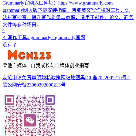
Grammarly官网入口网址：https://www.grammarly.com，
grammarly网页版下载安装指南，智能英文写作校对工具，语
法拼写检查，提升写作质量与效率，适用于邮件、论文、商务
文件等多种场景。
0
AI写作工具
# grammarly
# grammarly官网
没有了
栗他自媒体 - 自我成长与自媒体创业指南
友链申请
免责声明
隐私政策
网站地图
黑ICP备2022005210号-2
黑公网安备23060302000213号