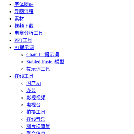
字体网站
导图流程
素材
视频下载
电商分析工具
PPT工具
AI提示词
ChatGPT提示词
Stablediffusion模型
提示词工具
在线工具
国产AI
办公
影视视频
电视台
拍摄工具
在线音乐
图片换背景
聚合信息