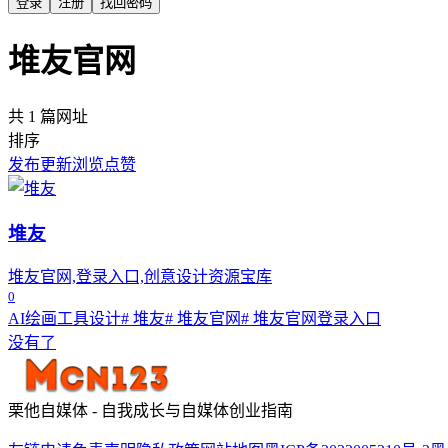
登录
注册
找回密码
堆友官网
共 1 篇网址
排序
发布
更新
浏览
点赞
堆友
堆友官网,登录入口,创意设计资源宝库
0
AI绘画工具
设计
# 堆友
# 堆友官网
# 堆友官网登录入口
没有了
栗他自媒体 - 自我成长与自媒体创业指南