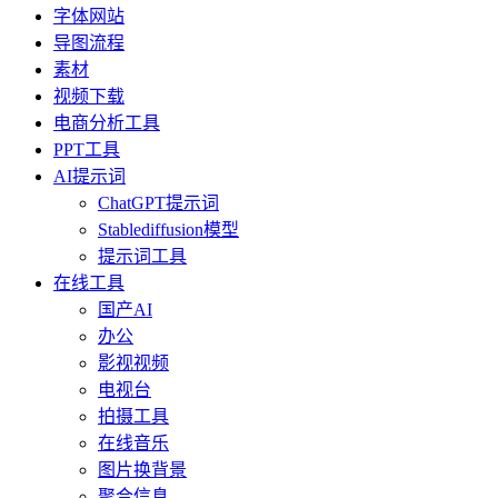
字体网站
导图流程
素材
视频下载
电商分析工具
PPT工具
AI提示词
ChatGPT提示词
Stablediffusion模型
提示词工具
在线工具
国产AI
办公
影视视频
电视台
拍摄工具
在线音乐
图片换背景
聚合信息