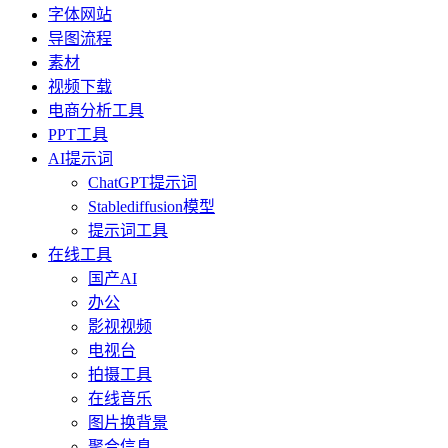
字体网站
导图流程
素材
视频下载
电商分析工具
PPT工具
AI提示词
ChatGPT提示词
Stablediffusion模型
提示词工具
在线工具
国产AI
办公
影视视频
电视台
拍摄工具
在线音乐
图片换背景
聚合信息