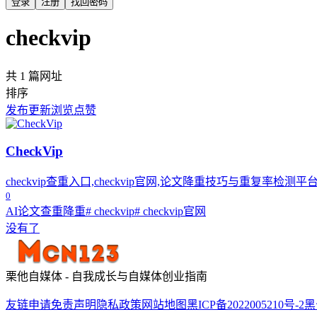
登录
注册
找回密码
checkvip
共 1 篇网址
排序
发布
更新
浏览
点赞
CheckVip
checkvip查重入口,checkvip官网,论文降重技巧与重复率检测平
0
AI论文查重降重
# checkvip
# checkvip官网
没有了
栗他自媒体 - 自我成长与自媒体创业指南
友链申请
免责声明
隐私政策
网站地图
黑ICP备2022005210号-2
黑