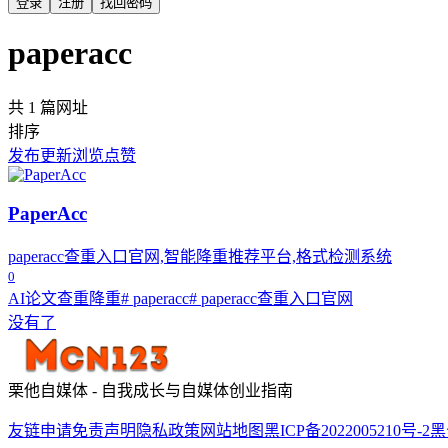
登录
注册
找回密码
paperacc
共 1 篇网址
排序
发布
更新
浏览
点赞
PaperAcc
paperacc查重入口官网,智能降重推荐平台,格式检测系统
0
AI论文查重降重
# paperacc
# paperacc查重入口官网
没有了
栗他自媒体 - 自我成长与自媒体创业指南
友链申请
免责声明
隐私政策
网站地图
黑ICP备2022005210号-2
黑