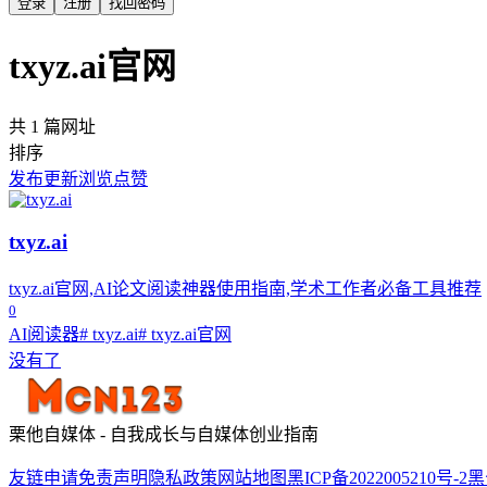
登录
注册
找回密码
txyz.ai官网
共 1 篇网址
排序
发布
更新
浏览
点赞
txyz.ai
txyz.ai官网,AI论文阅读神器使用指南,学术工作者必备工具推荐
0
AI阅读器
# txyz.ai
# txyz.ai官网
没有了
栗他自媒体 - 自我成长与自媒体创业指南
友链申请
免责声明
隐私政策
网站地图
黑ICP备2022005210号-2
黑